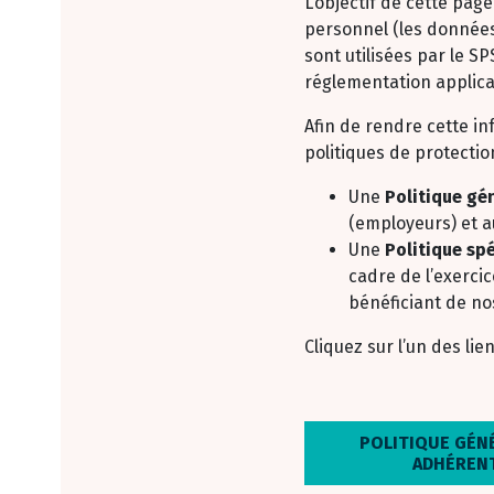
L’objectif de cette pag
personnel (les données 
sont utilisées par le SP
réglementation applicab
Afin de rendre cette in
politiques de protectio
Une
Politique gé
(employeurs) et 
Une
Politique sp
cadre de l’exerci
bénéficiant de no
Cliquez sur l’un des li
POLITIQUE GÉN
ADHÉRENT