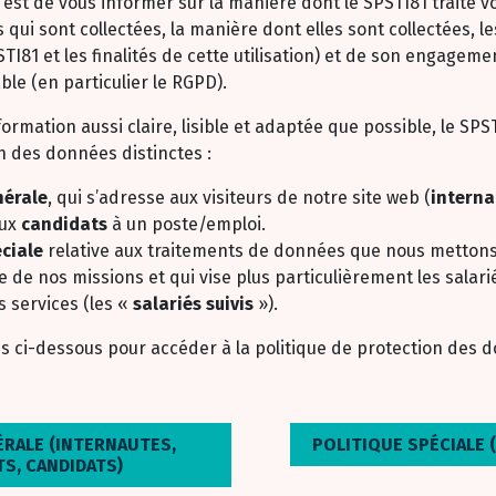
e est de vous informer sur la manière dont le SPSTI81 traite 
qui sont collectées, la manière dont elles sont collectées, le
STI81 et les finalités de cette utilisation) et de son engagem
le (en particulier le RGPD).
formation aussi claire, lisible et adaptée que possible, le SP
n des données distinctes :
nérale
, qui s’adresse aux visiteurs de notre site web (
interna
aux
candidats
à un poste/emploi.
éciale
relative aux traitements de données que nous metton
ce de nos missions et qui vise plus particulièrement les sala
s services (les «
salariés suivis
»).
ens ci-dessous pour accéder à la politique de protection des 
ÉRALE (INTERNAUTES,
POLITIQUE SPÉCIALE (
S, CANDIDATS)