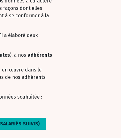
vos données à caractère
s façons dont elles
ent à se conformer à la
STI a élaboré deux
utes
), à nos
adhérents
s en œuvre dans le
riés de nos adhérents
données souhaitée :
SALARIÉS SUIVIS)