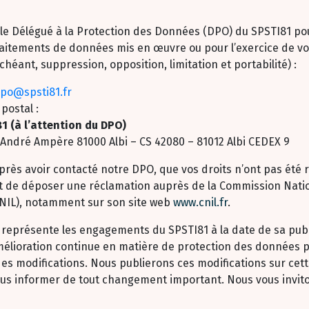
le Délégué à la Protection des Données (DPO) du SPSTI81 p
raitements de données mis en œuvre ou pour l’exercice de vos
 échéant, suppression, opposition, limitation et portabilité) :
po@spsti81.fr
postal :
1 (à l’attention du DPO)
 André Ampère 81000 Albi – CS 42080 – 81012 Albi CEDEX 9
après avoir contacté notre DPO, que vos droits n’ont pas été 
t de déposer une réclamation auprès de la Commission Natio
CNIL), notamment sur son site web
www.cnil.fr
.
représente les engagements du SPSTI81 à la date de sa publ
élioration continue en matière de protection des données p
es modifications. Nous publierons ces modifications sur cet
us informer de tout changement important. Nous vous invito