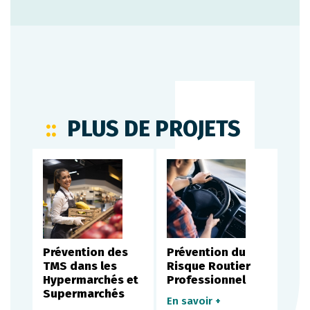
PLUS DE PROJETS
s
Prévention des
Prévention du
Pré
TMS dans les
Risque Routier
Vio
Hypermarchés et
Professionnel
Sex
Supermarchés
Sex
En savoir +
Tra