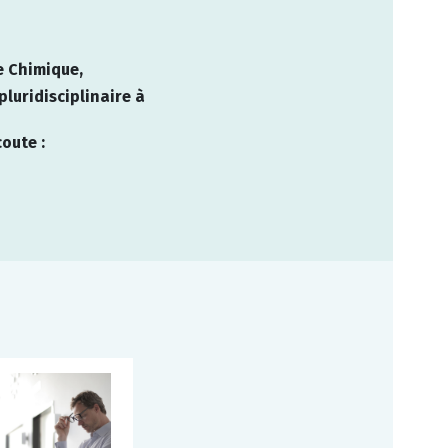
e Chimique,
luridisciplinaire à
oute :